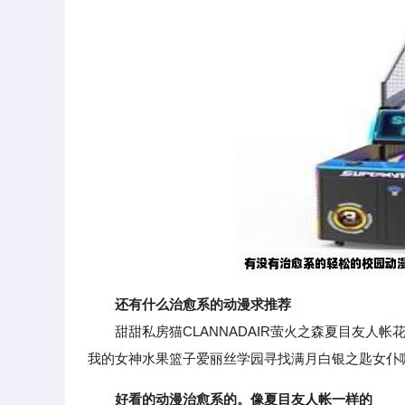
还有什么治愈系的动漫求推荐
甜甜私房猫CLANNADAIR萤火之森夏目友人帐
我的女神水果篮子爱丽丝学园寻找满月白银之匙女仆
好看的动漫治愈系的。像夏目友人帐一样的