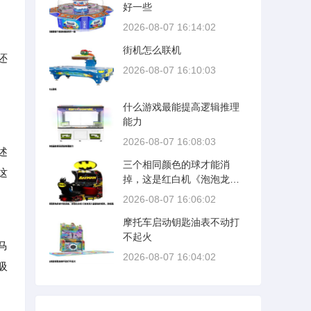
好一些
2026-08-07 16:14:02
街机怎么联机
还
2026-08-07 16:10:03
什么游戏最能提高逻辑推理
能力
2026-08-07 16:08:03
述
三个相同颜色的球才能消
这
掉，这是红白机《泡泡龙》
最基础的规则。游戏里从炮
2026-08-07 16:06:02
台射出一颗泡泡，它会沿直
摩托车启动钥匙油表不动打
线飞行，碰到墙壁或其它泡
不起火
泡后停下。如果这颗新泡泡
马
与至少两颗同色泡泡在横
2026-08-07 16:04:02
吸
向、纵向或斜向形成连续连
接，连接在一起的所有同色
泡泡就会一起爆掉。也就是
说，单颗泡泡永远不能独自