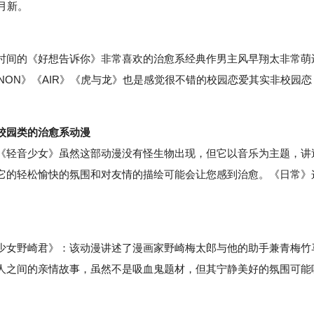
月新。
间的《好想告诉你》非常喜欢的治愈系经典作男主风早翔太非常萌
ANON》《AIR》《虎与龙》也是感觉很不错的校园恋爱其实非校园恋
校园类的治愈系动漫
轻音少女》虽然这部动漫没有怪生物出现，但它以音乐为主题，讲
它的轻松愉快的氛围和对友情的描绘可能会让您感到治愈。《日常》
女野崎君》：该动漫讲述了漫画家野崎梅太郎与他的助手兼青梅竹
人之间的亲情故事，虽然不是吸血鬼题材，但其宁静美好的氛围可能