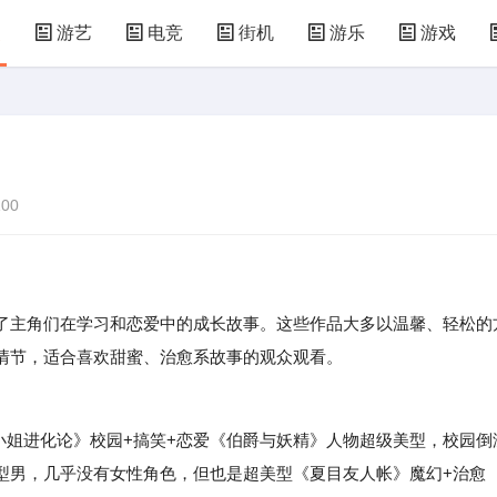
漫
游艺
电竞
街机
游乐
游戏
儿童游戏
益智玩具
游乐设施
共享设备
00
主角们在学习和恋爱中的成长故事。这些作品大多以温馨、轻松的
情节，适合喜欢甜蜜、治愈系故事的观众观看。
姐进化论》校园+搞笑+恋爱《伯爵与妖精》人物超级美型，校园倒
型男，几乎没有女性角色，但也是超美型《夏目友人帐》魔幻+治愈