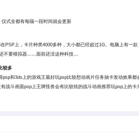
，仪式全都有每隔一段时间就会更新
SP上，卡片种类4000多种，大小都已经超过1G。电脑上有一款
富还不要模拟器……面前还没这种科技…
比较多
p和3ds上的游戏王最好玩psp比较想动画片任务抽卡发动效果都
有战斗画面psp上王牌怪兽会有比较炫的战斗动画推荐玩psp上的卡