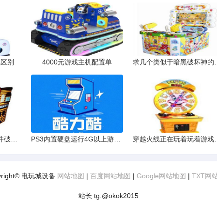
机区别
4000元游戏主机配置单
求几个类似于暗
硬盘内存问题致游戏文件破损？
PS3内置硬盘运行4G以上游戏的解决办法
穿越火线正在玩着玩着游戏
yright© 电玩城设备
网站地图
|
百度网站地图
|
Google网站地图
|
TXT网
站长 tg:@okok2015