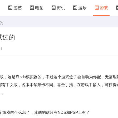
漫
游艺
电竞
街机
游乐
游戏
的
儿童游戏
益智玩具
游乐设施
共享设备
试过的
1
文版，这是靠nds模拟器的，不过这个游戏盒子会自动为你配，无需理
010都有中文版，各版本禁限卡不同。靠金手指，在游戏中输入，可获得
，。
戏的什么忘了，其他的话只有NDS和PSP上有了