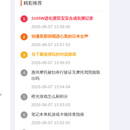
精彩推荐
油像搅动一锅冷蜂蜜，阻力
巨大，启动机带不动，转速
达不到点火需要的最低值。
3105W进化度双宝宝合成实测记录
1
解决思路很明确：在不牺牲
2026-08-07 13:58:05
高温保护的前提下，尽可能
动漫里那些唱进心里的日本女声
降低低温时的机油粘度。
2
2026-08-07 13:57:03
当下最值得玩的对战游戏
3
2026-08-07 13:56:03
惠州摩托被扣有行驶证无摩托驾照能取
4
出吗
2026-08-07 13:54:04
几
橙光游戏怎么刷积分
5
2026-08-07 13:53:03
笔记本单机游戏卡顿排查指南
6
2026-08-07 13:52:02