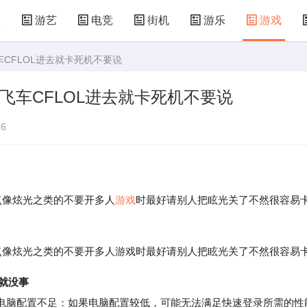
漫
游艺
电竞
街机
游乐
游戏
车CFLOL进去就卡死机不要说
儿童游戏
益智玩具
游乐设施
共享设备
飞车CFLOL进去就卡死机不要说
6
像炫光之类的不要开多人
游戏
时最好请别人把眩光关了不然很容易
像炫光之类的不要开多人游戏时最好请别人把眩光关了不然很容易
就没事
脑配置不足：如果电脑配置较低，可能无法满足快速登录所需的性