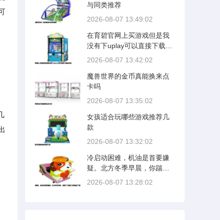
与同类推荐
可
2026-08-07 13:49:02
在育碧官网上买游戏但是我
没有下uplay可以直接下载来
玩吗
2026-08-07 13:42:02
魔兽世界的金币真能换来点
卡吗
2026-08-07 13:35:02
几
女孩适合玩哪些游戏推荐几
款
出
2026-08-07 13:32:02
冷启动困难，机油是首要嫌
疑。北方冬季早晨，你踹了
几脚打火棍或按了数次启动
2026-08-07 13:28:02
键，马达无力，火花塞跳火
变弱，这背后最直接的物理
原因就是机油粘度太大。发
动机在低温下，曲轴搅动机