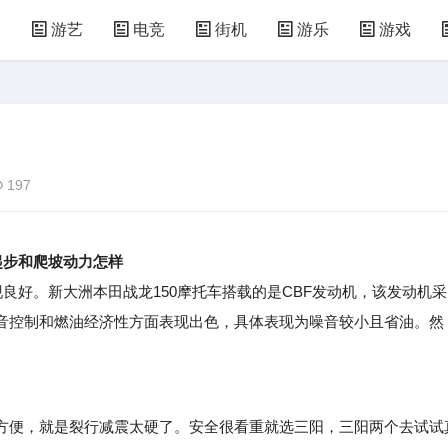
漫
游艺
电竞
街机
游乐
游戏
儿童游戏
益智玩具
游乐设施
共享设备
197
起步和爬坡动力怎样
好。新大洲本田战龙150摩托车搭载的是CBF发动机，该发动机采
音控制和燃油经济性方面表现出色，具体表现为噪音较小且省油。然
。
便，就是裂行减震太硬了。安全很看重就选三阳，三阳两个去试试