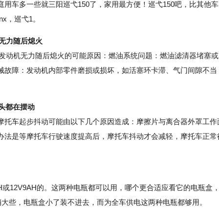
用车多一些就三阳巡弋150了，家用最方便！巡弋150吧，比其他车
x，巡弋1。
机无力随后熄火
后发动机无力随后熄火的可能原因：燃油系统问题：燃油滤清器堵塞或
械故障：发动机内部零件磨损或损坏，如活塞环卡滞、气门间隙不当
。
龙头都在摆动
托车起步抖动可能由以下几个原因造成：摩擦片与离合器外罩工作
办法是等摩托车行驶速度提高后，摩托车抖动才会减轻，摩托车正常
H或12V9AH的。这两种电瓶都可以用，哪个更合适应看它的电瓶盒
电瓶稍大些，电瓶盒小了装不进去，而为全车供电这两种电瓶都够用。