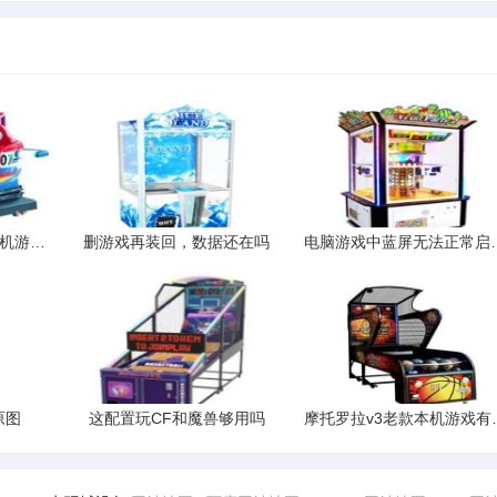
有什么内存1G左右的单机游戏3D的好玩的
删游戏再装回，数据还在吗
电脑游戏中蓝屏无法
原图
这配置玩CF和魔兽够用吗
摩托罗拉v