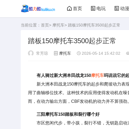
首页
电玩
动
当前位置：
首页
>
摩托车
> 踏板150摩托车3500起步正常
大型游戏
娃娃机
踏板150摩托车3500起步正常
常芳琼
摩托车
2026-05-14 15:42:02
有人骑过新大洲本田战龙150
摩托车
吗说说它的
新大洲本田战龙150摩托车的起步和爬坡动力表现良
用了曲轴移位技术。这种技术的应用使得发动机在噪
而，在动力输出方面，CBF发动机的动力并不算强劲
三阳摩托车150踏板和裂行哪个好
市区悠闲代步，带小孩，裂行不错，无钥匙启动方