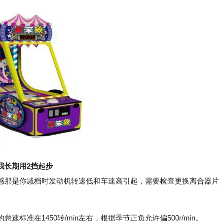
我长期用2挡起步
那是你减档时发动机转速低和车速高引起，需要检查更换离合器片
准在1450转/min左右，根据季节正负允许偏500r/min。