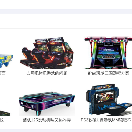
画面
去网吧拷贝游戏的问题
iPad玩梦三国远程方案
找
踏板125发动机响又热咋弄
PS