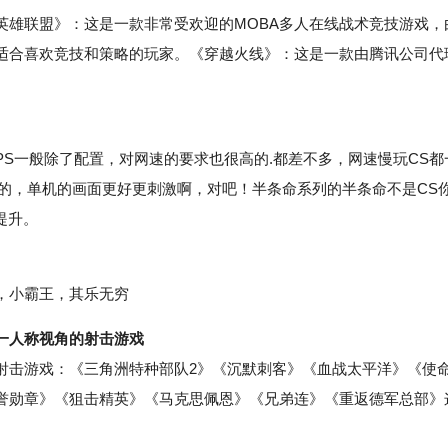
雄联盟》：这是一款非常受欢迎的MOBA多人在线战术竞技游戏，
畅，适合喜欢竞技和策略的玩家。《穿越火线》：这是一款由腾讯公司代
PS一般除了配置，对网速的要求也很高的.都差不多，网速慢玩CS都
机的，单机的画面更好更刺激啊，对吧！半条命系列的半条命不是CS
提升。
，小霸王，其乐无穷
一人称视角的射击游戏
击游戏：《三角洲特种部队2》《沉默刺客》《血战太平洋》《使
誉勋章》《狙击精英》《马克思佩恩》《兄弟连》《重返德军总部》