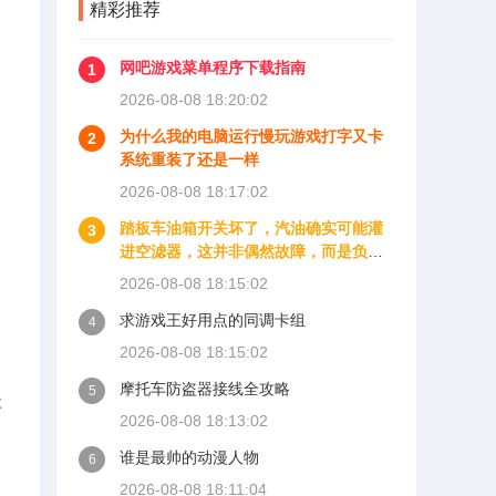
精彩推荐
网吧游戏菜单程序下载指南
1
2026-08-08 18:20:02
为什么我的电脑运行慢玩游戏打字又卡
2
系统重装了还是一样
2026-08-08 18:17:02
踏板车油箱开关坏了，汽油确实可能灌
3
进空滤器，这并非偶然故障，而是负压
式油箱开关失效后的必然结果。多数踏
2026-08-08 18:15:02
板摩托车采用负压式燃油开关，它依靠
求游戏王好用点的同调卡组
发动机进气歧管产生的负压吸力来控制
4
油路通断。这个开关内部有一层橡胶膜
2026-08-08 18:15:02
片，一侧连接进气歧管的负压管，另一
摩托车防盗器接线全攻略
侧是燃油通道。发动机运转时，进气歧
5
要
管产生负压，吸动膜片打开阀门，汽油
2026-08-08 18:13:02
才能从油箱流向化油器。发动机熄火
谁是最帅的动漫人物
6
后，负压消失，膜片回弹堵住油路，防
止汽油继续外流。
2026-08-08 18:11:04