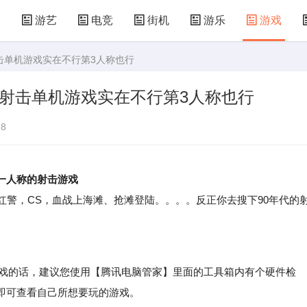
漫
游艺
电竞
街机
游乐
游戏
击单机游戏实在不行第3人称也行
儿童游戏
益智玩具
游乐设施
共享设备
射击单机游戏实在不行第3人称也行
8
一人称的射击游戏
警，CS，血战上海滩、抢滩登陆。。。。反正你去搜下90年代的
戏的话，建议您使用【腾讯电脑管家】里面的工具箱内有个硬件检
即可查看自己所想要玩的游戏。