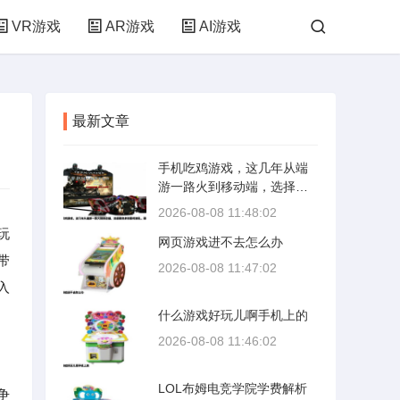
VR游戏
AR游戏
AI游戏
最新文章
手机吃鸡游戏，这几年从端
游一路火到移动端，选择确
实多到眼花缭乱。要说好
2026-08-08 11:48:02
玩，其实得分玩法风格和你
玩
网页游戏进不去怎么办
的设备性能来看，毕竟大逃
带
杀这个品类，手机上的体验
2026-08-08 11:47:02
和电脑上完全是两码事。
入
什么游戏好玩儿啊手机上的
2026-08-08 11:46:02
LOL布姆电竞学院学费解析
争