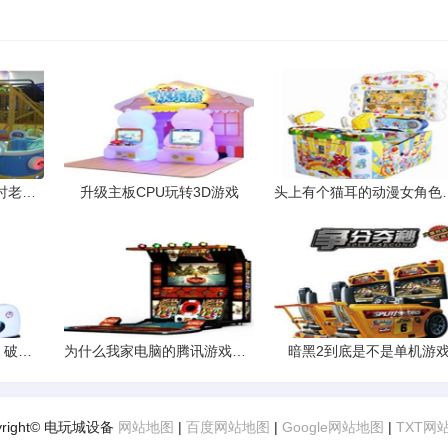
新买的踏板摩托车行驶时老熄火有什么原因这正常吗
升级主板CPU玩转3D游戏
头上有个猫耳
游戏王OW尤贝尔卡组：破灭与重生的艺术
为什么我家电脑的腾讯游戏都玩不起来比如QQ飞车穿越火线等打开后
暗黑2到底是不是单机游
yright© 电玩城设备
网站地图
|
百度网站地图
|
Google网站地图
|
TXT网