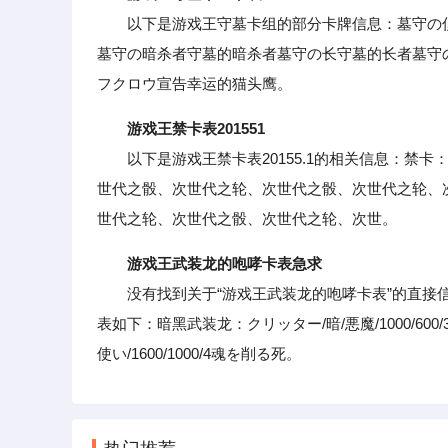
以下是游戏王守墓卡组的部分卡牌信息：墓守の侦
墓守の暗杀者守墓的暗杀者墓守の长守墓的长者墓守
フクロウ宣告幸运的猫头鹰。
游戏王禁卡表201551
以下是游戏王禁卡表20155.1的相关信息：禁卡
世代之骰、次世代之轮、次世代之骰、次世代之轮、
世代之轮、次世代之骰、次世代之轮、次世。
游戏王武装龙的咆哮卡表急求
没有找到关于“游戏王武装龙的咆哮卡表”的直接信
表如下：暗黑武装龙：クリッター/暗/悪魔/1000/600/
使い/1600/1000/4魂を削る死。