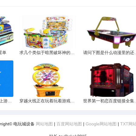
置单
求几个类似于暗黑破坏神的RPG游戏
请问下图是什么动漫里的还
PS3内置硬盘运行4G以上游戏的解决办法
穿越火线正在玩着玩着游戏然后就和我点了关闭游戏似的黑屏然后就
世界第一初恋
yright© 电玩城设备
网站地图
|
百度网站地图
|
Google网站地图
|
TXT网