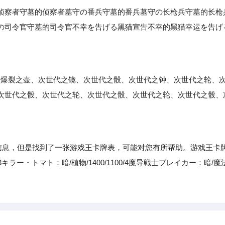
察者守墓的侦察者墓守の番兵守墓的番兵墓守の长枪兵守墓的长枪
の司令官守墓的司令官不幸を告げる黑猫宣告不幸的黑猫幸运を告げ
：爆裂之壶、次世代之镜、次世代之骰、次世代之钟、次世代之轮、
次世代之骰、次世代之轮、次世代之骰、次世代之轮、次世代之骰、
息，但是找到了一张游戏王卡牌表，可能对您有所帮助。游戏王卡
3キラー・トマト：暗/植物/1400/1100/4魔导戦士ブレイカー：暗/魔