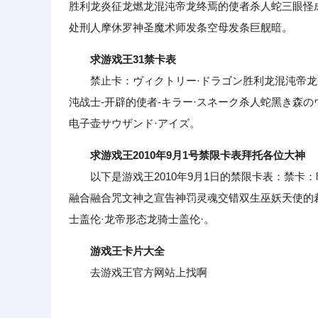
胜利龙炎征龙燃龙混沌帝龙终焉的使者杀人蛇三眼怪
处刑人摩休罗神圣魔术师发条空母发条巨舰暗。
求游戏王31禁卡表
禁止卡：ヴィクトリー·ドラゴン胜利龙混沌帝龙-终
沌战士-开辟的使者-キラー·スネーク杀人蛇黑き森
电子壶サウザンド·アイズ。
求游戏王2010年9月1号禁限卡表拜托各位大神
以下是游戏王2010年9月1日的禁限卡表：禁卡
融合融合咒文神之宣告神罚灵魂交错双生巫妖天使的
士盖伦·龙帝形态龙骑士盖伦·。
游戏王卡片大全
去游戏王官方网站上找啊