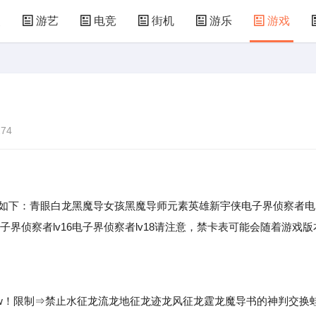
漫
游艺
电竞
街机
游乐
游戏
儿童游戏
益智玩具
游乐设施
共享设备
74
表如下：青眼白龙黑魔导女孩黑魔导师元素英雄新宇侠电子界侦察者电
4电子界侦察者lv16电子界侦察者lv18请注意，禁卡表可能会随着游戏版
ew！限制⇒禁止水征龙流龙地征龙迹龙风征龙霆龙魔导书的神判交换