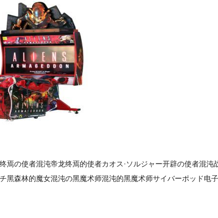
焉の使者混沌帝龙终焉的使者カオス·ソルジャー开辟の使者混沌
ッチ黑森林的魔女混沌の黑魔术师混沌的黑魔术师サイバーポッド电