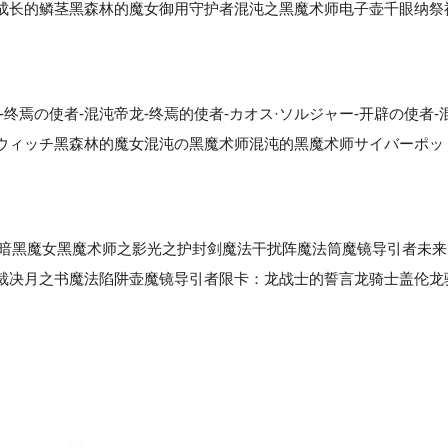
成长的鳞茎黑森林的魔女御用守护者混沌之黑魔术师电子壶千眼纳祭
焉の使者-混沌帝龙-终焉的使者-カオス·ソルジャー-开辟の使者-
のウィッチ黑森林的魔女混沌の黑魔术师混沌的黑魔术师サイバーポッ
：暗黑魔女黑魔术师之影光之护封剑魔法干扰阵魔法筒魔镜导引者未来
裁决月之书魔法陷阱壶魔镜导引者限卡：龙战士的誓言龙骑士盖伦龙