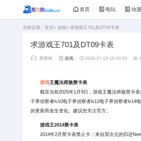
首页
电玩
动
当前位置：
首页
>
游戏
> 求游戏王701及DT09卡表
大型游戏
娃娃机
求游戏王701及DT09卡表
萧辉秋
游戏
2026-07-09 18:20:02
2
游戏
王魔法师族禁卡表
截至当前2025年1月9日，游戏王魔法师族禁卡
子界侦察者lv10电子界侦察者lv12电子界侦察者lv1
的更新而发生变化。建议您关注官方。
游戏王2014禁卡表
2014年2月禁卡表禁止卡：来自异次元的归还N