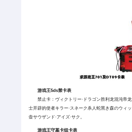
游戏王5ds禁卡表
禁止卡：ヴィクトリー·ドラゴン胜利龙混沌帝龙终
士开辟的使者キラー·スネーク杀人蛇黑き森のウィ
壶サウザンド·アイズ·サク。
游戏王守墓卡组卡表