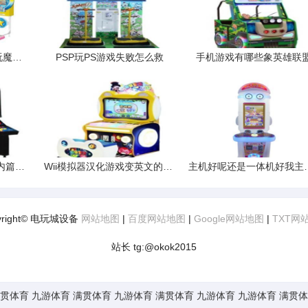
### iPad mini2能下载玩魔鬼爱人吗
PSP玩PS游戏失败怎么救
手机游戏有哪些象英雄联
游戏王之混沌力量城之内篇中为什么很多牌都没得
Wii模拟器汉化游戏变英文的解决办法
主机好呢还是一体机好我主
yright© 电玩城设备
网站地图
|
百度网站地图
|
Google网站地图
|
TXT网
站长 tg:@okok2015
贯体育
九游体育
满贯体育
九游体育
满贯体育
九游体育
九游体育
满贯体