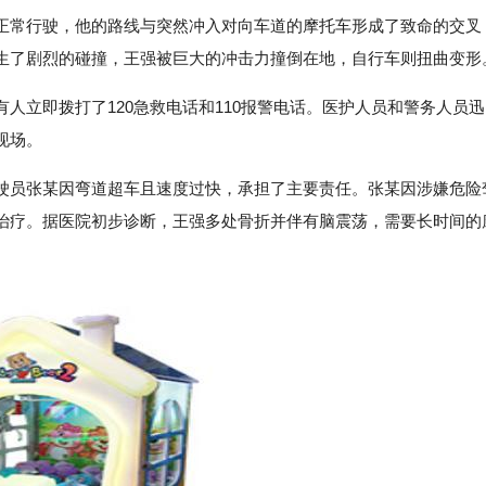
正常行驶，他的路线与突然冲入对向车道的摩托车形成了致命的交叉
生了剧烈的碰撞，王强被巨大的冲击力撞倒在地，自行车则扭曲变形
人立即拨打了120急救电话和110报警电话。医护人员和警务人员迅
现场。
驶员张某因弯道超车且速度过快，承担了主要责任。张某因涉嫌危险
治疗。据医院初步诊断，王强多处骨折并伴有脑震荡，需要长时间的