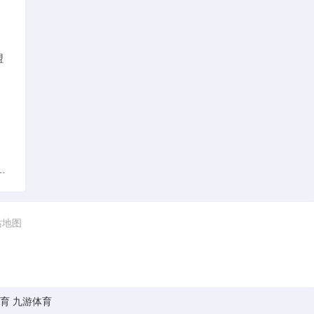
盟
要打游戏这张图是台式主机的配置图
站地图
育
九游体育