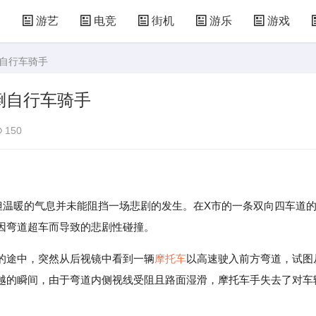
漫
游艺
电竞
街机
游乐
游戏
倒自行车骑手
儿童游戏
益智玩具
游乐设施
共享设备
倒自行车骑手
150
但温暖的气息并未能阻挡一场悲剧的发生。在X市的一条双向四车道
因弯道超车而导致的悲剧性碰撞。
的途中，突然从后视镜中看到一辆
摩托车
以高速驶入前方弯道，试图
越的瞬间，由于弯道内侧视线受阻且路面湿滑，摩托车手失去了对车