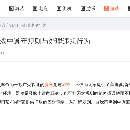
漫
游艺
电竞
街机
游乐
游戏
戏中遵守规则与处理违规行为
儿童游戏
益智玩具
游乐设施
共享设备
游戏中遵守规则与处理违规行为
71
车作为一款广受欢迎的
赛车
竞速
游戏
，不仅为玩家提供了高速驰骋
的环境。即便是经验丰富的玩家，也可能因对规则的疏忽或误解而不
例”情况的玩家提供详尽的应对策略，从理解规则、自我审查到申诉流