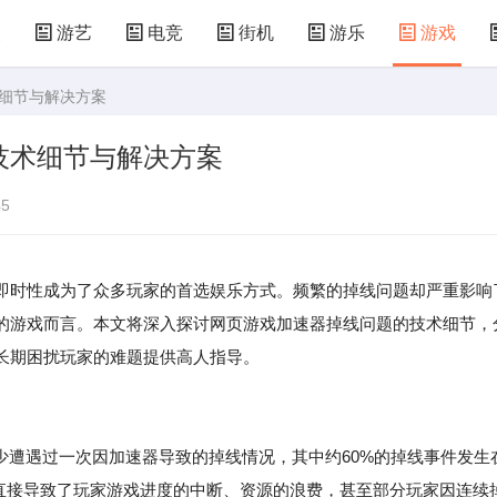
漫
游艺
电竞
街机
游乐
游戏
术细节与解决方案
儿童游戏
益智玩具
游乐设施
共享设备
技术细节与解决方案
5
即时性成为了众多玩家的首选娱乐方式。频繁的掉线问题却严重影响
的游戏而言。本文将深入探讨网页游戏加速器掉线问题的技术细节，
长期困扰玩家的难题提供高人指导。
少遭遇过一次因加速器导致的掉线情况，其中约60%的掉线事件发生
这直接导致了玩家游戏进度的中断、资源的浪费，甚至部分玩家因连续