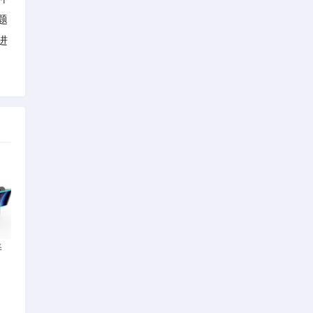
题
进
弄