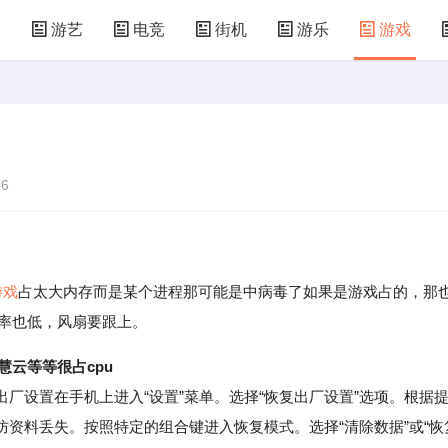
漫
游艺
电竞
街机
游乐
游戏
儿童游戏
益智玩具
游乐设施
共享设备
6
游戏
占太大内存而是某个进程那可能是中病毒了如果是游戏占的，那
效率也低，风扇要跟上。
慧云等等很占cpu
设置在手机上进入“设置”菜单。选择“恢复出厂设置”选项。根据
资料丢失。按照特定的组合键进入恢复模式。选择“清除数据”或“恢