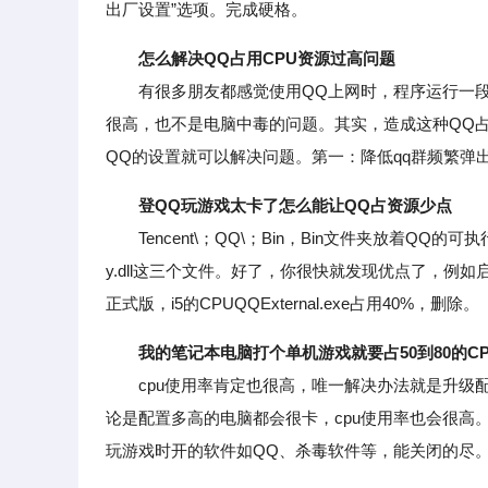
出厂设置”选项。完成硬格。
怎么解决QQ占用CPU资源过高问题
有很多朋友都感觉使用QQ上网时，程序运行一段时
很高，也不是电脑中毒的问题。其实，造成这种QQ占
QQ的设置就可以解决问题。第一：降低qq群频繁弹
登QQ玩游戏太卡了怎么能让QQ占资源少点
Tencent\；QQ\；Bin，Bin文件夹放着QQ的可执行文件等
y.dll这三个文件。好了，你很快就发现优点了，例如
正式版，i5的CPUQQExternal.exe占用40%，删除。
我的笔记本电脑打个单机游戏就要占50到80的C
cpu使用率肯定也很高，唯一解决办法就是升级配
论是配置多高的电脑都会很卡，cpu使用率也会很高
玩游戏时开的软件如QQ、杀毒软件等，能关闭的尽