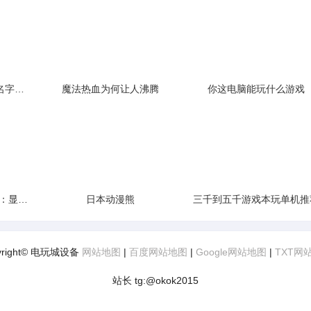
求一款FPS射击游戏的名字以前的
魔法热血为何让人沸腾
你这电脑能玩什么游戏
开机花屏玩3D游戏花屏：显卡显存颗粒虚焊是主因
日本动漫熊
三千到五千游戏本玩单机推
yright© 电玩城设备
网站地图
|
百度网站地图
|
Google网站地图
|
TXT网
站长 tg:@okok2015