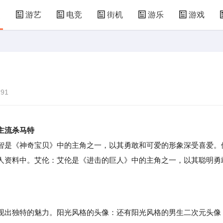
漫
游艺
电竞
街机
游乐
游戏
儿童游戏
益智玩具
游乐设施
共享设备
91
主流杀马特
是《神奇宝贝》中的主角之一，以其勇敢和可爱的形象深受喜爱。
人资料中。艾伦：艾伦是《进击的巨人》中的主角之一，以其聪明勇
出独特的魅力。阳光风格的头像：还有阳光风格的男生二次元头像