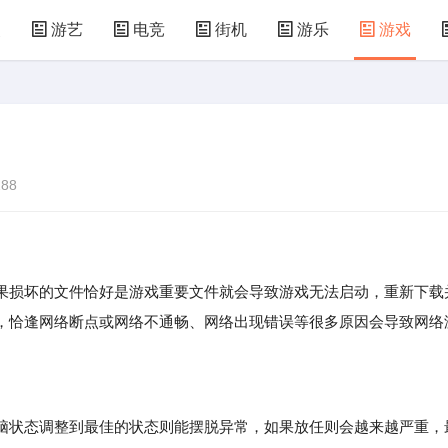
漫
游艺
电竞
街机
游乐
游戏
儿童游戏
益智玩具
游乐设施
共享设备
88
损坏的文件恰好是游戏重要文件就会导致游戏无法启动，重新下载
，恰逢网络断点或网络不通畅、网络出现错误等很多原因会导致网络
。
状态调整到最佳的状态则能摆脱异常，如果放任则会越来越严重，