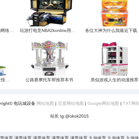
有没有类似天龙八部2的网络游戏
玩游打电竞NBA2konline用机械键盘什么轴的最好
各位大神为什么我最
psp上有哪些关于口袋妖怪好玩的游戏
公路赛摩托车帮推荐本书
类似游戏人生的动漫推荐
yright© 电玩城设备
网站地图
|
百度网站地图
|
Google网站地图
|
TXT网
站长 tg:@okok2015
贯体育
满贯体育
满贯体育
满贯体育
满贯体育
九游体育
九游体育
九游体