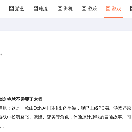
漫
游艺
电竞
街机
游乐
游戏
儿童游戏
益智玩具
游乐设施
共享设备
6
挡之魂就不需要了太假
：这是一款由DeNA中国推出的手游，现已上线PC端。游戏还原
游戏中扮演路飞、索隆、娜美等角色，体验原汁原味的冒险故事。同
，。