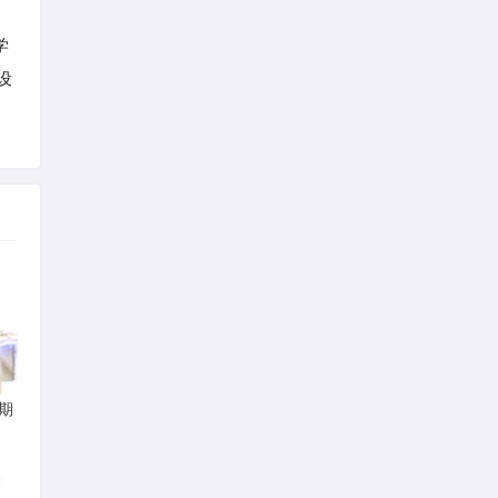
学
设
期