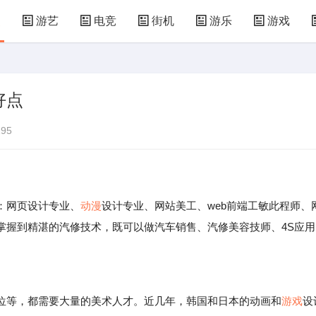
漫
游艺
电竞
街机
游乐
游戏
儿童游戏
益智玩具
游乐设施
共享设备
好点
95
：网页设计专业、
动漫
设计专业、网站美工、web前端工敏此程师、
掌握到精湛的汽修技术，既可以做汽车销售、汽修美容技师、4S应用
等，都需要大量的美术人才。近几年，韩国和日本的动画和
游戏
设